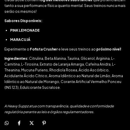
tanto a sua performance física quanto mental. Seus treinos nunca mais
serão os mesmos!
Sabores Disponíveis:
PINK LEMONADE
MARACUJÁ
Experimente o
Fofista Crusher
e leve seus treinos ao
próximo nível
!
Ingredientes:
Citrulina, Beta Alanina, Taurina, Glicerol, Arginina, L-
Carnitina, L-Tirosina, Extrato de Laranja Amarga, Cafeína Anidra, L-
Theanina, Mucuna Puriens, Rhodiola Rosea, Ácido Ascórbico,
Acidulante Ácido Cítrico, Aroma Idêntico ao Natural de Limão, Aroma
Idêntico ao Natural de Morango, Corante Artificial Vermelho Ponceu
(INS 123), Edulcorante Sucralose.
A Heavy Suppz atua com transparência, qualidade e conformidade
regulatória perante as leis e órgãos regulamentadores.