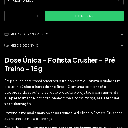
MEIOS DE PAGAMENTO
MEIOS DE ENVIO
Dose Única - Fofista Crusher - Pré
Treino - 15g
Prepare-se para transformar seus treinos com o
Fofista Crusher
, um
pré treino
único e inovador no Brasil
. Com uma combinação
poderosa de substâncias, este produto é projetado para
aumentar
sua performance
, proporcionando mais
foco, força, resistência e
vascularização
.
Potencialize ainda mais os seus treinos
! Adicione o Fofista Crusher à
sua rotina e sinta a diferença!
Cada dose contém
15g das melhores substâncias
que potencializam