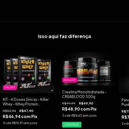
Isso aqui faz diferença
50
%
OFF
11
%
OFF
Creatina Monohidratada -
CREABLOOD 300g
KIT - 6 Doses Únicas - Killer
Panq
R$99,99
R$49,90
Whey - Whey Protein
Pun
R$48,90
com
Pix
Concentrado - 35g(cada)
R$53,94
R$47,90
R$7
R$46,94
com
Pix
3
x de
R$16,63
sem juros
R$
3
x de
R$15,97
sem juros
3
x d