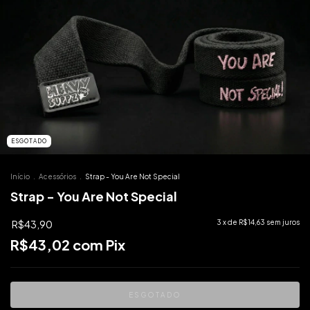
ESGOTADO
Início
.
Acessórios
.
Strap - You Are Not Special
Strap - You Are Not Special
R$43,90
3
x de
R$14,63
sem juros
R$43,02
com
Pix