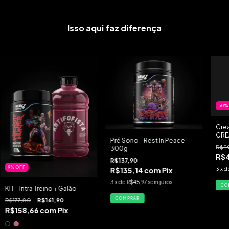
Isso aqui faz diferença
50
Crea
CRE
Pré Sono - Rest In Peace
R$99
300g
R$
R$137,90
9
%
OFF
R$135,14
com
Pix
3
x d
3
x de
R$45,97
sem juros
KIT - Intra Treino + Galão
COMPRAR
R$177,80
R$161,90
R$158,66
com
Pix